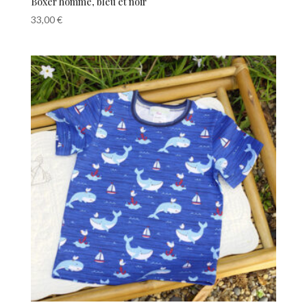
Boxer homme, bleu et noir
33,00
€