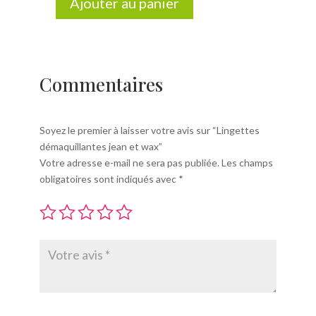
Ajouter au panier
quantité
de
Lingettes
démaquillantes
jean
Commentaires
et
wax
Soyez le premier à laisser votre avis sur “Lingettes
démaquillantes jean et wax”
Votre adresse e-mail ne sera pas publiée.
Les champs
obligatoires sont indiqués avec
*