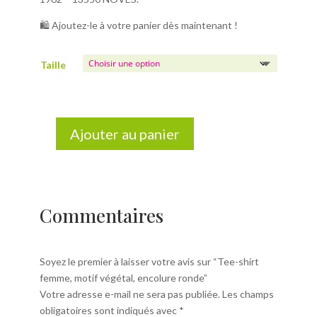
🛍️ Ajoutez-le à votre panier dès maintenant !
Taille
Ajouter au panier
quantité
de
Tee-
shirt
femme,
Commentaires
motif
végétal,
encolure
Soyez le premier à laisser votre avis sur “Tee-shirt
ronde
femme, motif végétal, encolure ronde”
Votre adresse e-mail ne sera pas publiée.
Les champs
obligatoires sont indiqués avec
*