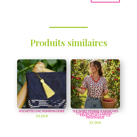
Produits similaires
POCHETTE CHIC POMPON DORÉ
TEE-SHIRT FEMME À MANCHES
COURTES MOTIF CERISES –
FRAÎCHEUR ET STYLE
29,00
€
PRINTANIER
35,00
€