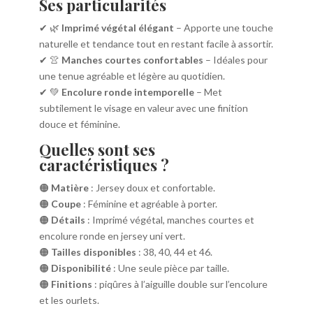
Ses particularités
✔ 🌿
Imprimé végétal élégant
– Apporte une touche
naturelle et tendance tout en restant facile à assortir.
✔ 👚
Manches courtes confortables
– Idéales pour
une tenue agréable et légère au quotidien.
✔ 💚
Encolure ronde intemporelle
– Met
subtilement le visage en valeur avec une finition
douce et féminine.
Quelles sont ses
caractéristiques ?
🟠
Matière
: Jersey doux et confortable.
🟠
Coupe
: Féminine et agréable à porter.
🟠
Détails
: Imprimé végétal, manches courtes et
encolure ronde en jersey uni vert.
🟠
Tailles disponibles
: 38, 40, 44 et 46.
🟠
Disponibilité
: Une seule pièce par taille.
🟠
Finitions
: piqûres à l’aiguille double sur l’encolure
et les ourlets.