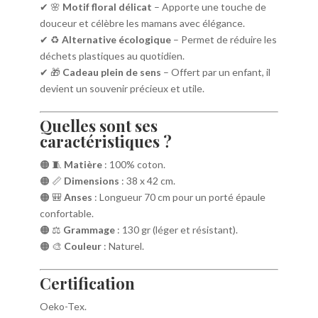
✔ 🌸
Motif floral délicat
– Apporte une touche de
douceur et célèbre les mamans avec élégance.
✔ ♻️
Alternative écologique
– Permet de réduire les
déchets plastiques au quotidien.
✔ 🎁
Cadeau plein de sens
– Offert par un enfant, il
devient un souvenir précieux et utile.
Quelles sont ses
caractéristiques ?
🟠 🧵
Matière
: 100% coton.
🟠 📏
Dimensions
: 38 x 42 cm.
🟠 🎒
Anses
: Longueur 70 cm pour un porté épaule
confortable.
🟠 ⚖️
Grammage
: 130 gr (léger et résistant).
🟠 🎨
Couleur
: Naturel.
Certification
Oeko-Tex.