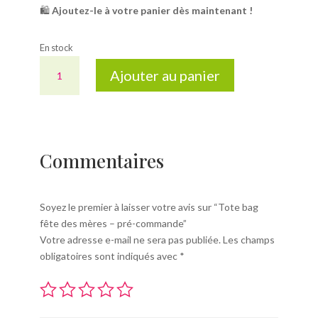
🛍️
Ajoutez-le à votre panier dès maintenant !
En stock
quantité
Ajouter au panier
de
Tote
bag
fête
des
Commentaires
mères
-
pré-
Soyez le premier à laisser votre avis sur “Tote bag
commande
fête des mères – pré-commande”
Votre adresse e-mail ne sera pas publiée.
Les champs
obligatoires sont indiqués avec
*