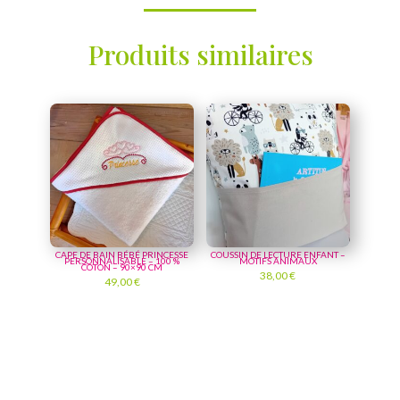
Produits similaires
CAPE DE BAIN BÉBÉ PRINCESSE
COUSSIN DE LECTURE ENFANT –
PERSONNALISABLE – 100 %
MOTIFS ANIMAUX
COTON – 90×90 CM
38,00
€
49,00
€